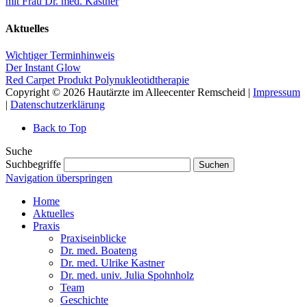
mit Frau Dr. med. Kastner
Aktuelles
Wichtiger Terminhinweis
Der Instant Glow
Red Carpet Produkt Polynukleotidtherapie
Copyright © 2026 Hautärzte im Alleecenter Remscheid |
Impressum
|
Datenschutzerklärung
Back to Top
Suche
Suchbegriffe
Suchen
Navigation überspringen
Home
Aktuelles
Praxis
Praxiseinblicke
Dr. med. Boateng
Dr. med. Ulrike Kastner
Dr. med. univ. Julia Spohnholz
Team
Geschichte