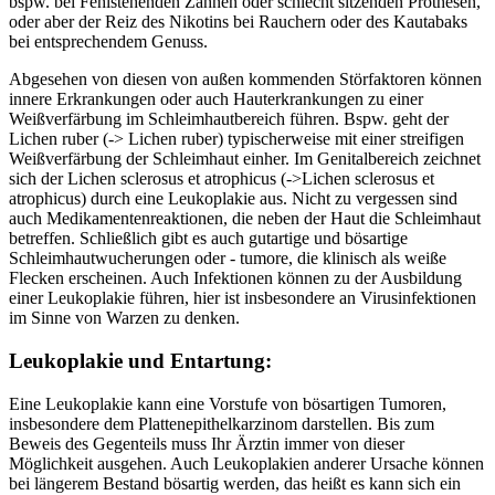
bspw. bei Fehlstehenden Zähnen oder schlecht sitzenden Prothesen,
oder aber der Reiz des Nikotins bei Rauchern oder des Kautabaks
bei entsprechendem Genuss.
Abgesehen von diesen von außen kommenden Störfaktoren können
innere Erkrankungen oder auch Hauterkrankungen zu einer
Weißverfärbung im Schleimhautbereich führen. Bspw. geht der
Lichen ruber (-> Lichen ruber) typischerweise mit einer streifigen
Weißverfärbung der Schleimhaut einher. Im Genitalbereich zeichnet
sich der Lichen sclerosus et atrophicus (->Lichen sclerosus et
atrophicus) durch eine Leukoplakie aus. Nicht zu vergessen sind
auch Medikamentenreaktionen, die neben der Haut die Schleimhaut
betreffen. Schließlich gibt es auch gutartige und bösartige
Schleimhautwucherungen oder - tumore, die klinisch als weiße
Flecken erscheinen. Auch Infektionen können zu der Ausbildung
einer Leukoplakie führen, hier ist insbesondere an Virusinfektionen
im Sinne von Warzen zu denken.
Leukoplakie und Entartung:
Eine Leukoplakie kann eine Vorstufe von bösartigen Tumoren,
insbesondere dem Plattenepithelkarzinom darstellen. Bis zum
Beweis des Gegenteils muss Ihr Ärztin immer von dieser
Möglichkeit ausgehen. Auch Leukoplakien anderer Ursache können
bei längerem Bestand bösartig werden, das heißt es kann sich ein