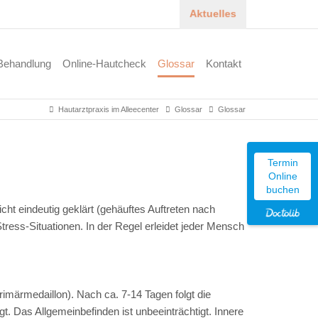
Aktuelles
Behandlung
Online-Hautcheck
Glossar
Kontakt
Hautarztpraxis im Alleecenter
Glossar
Glossar
Termin
Online
buchen
cht eindeutig geklärt (gehäuftes Auftreten nach
Stress-Situationen. In der Regel erleidet jeder Mensch
imärmedaillon). Nach ca. 7-14 Tagen folgt die
t. Das Allgemeinbefinden ist unbeeinträchtigt. Innere