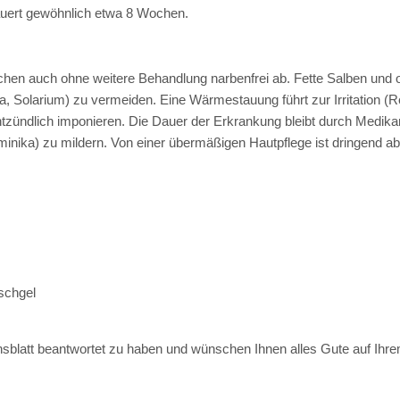
auert gewöhnlich etwa 8 Wochen.
chen auch ohne weitere Behandlung narbenfrei ab. Fette Salben und o
 Solarium) zu vermeiden. Eine Wärmestauung führt zur Irritation (Rei
tzündlich imponieren. Die Dauer der Erkrankung bleibt durch Medikam
aminika) zu mildern. Von einer übermäßigen Hautpflege ist dringend a
schgel
ionsblatt beantwortet zu haben und wünschen Ihnen alles Gute auf Ih