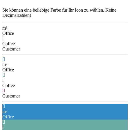
Sie können eine beliebige Farbe für Ihr Icon zu wählen. Keine
Dezimalzahlen!
m²
Office
l
Coffee
Customer
m²
Office
l
Coffee
Customer
m²
Office
l